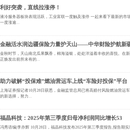
利好突袭，直线拉涨停！
液冷服务器板块表现活跃，工业富联一度触及涨停 一起来看下最新的市场
一度涨逾...
金融活水润边疆保险力量护天山——中华财险护航新
金秋时节，天山南北瓜果飘香，棉海溢银，处处洋溢着丰收的喜悦。在新
正焕发出前所未有的...
助力破解“投保难”燃油营运车上线“车险好投保”平台
上海证券报记者10月28日获悉，金融监管总局已将高赔付风险燃油营运
的新选择，努力...
福晶科技：2025年第三季度归母净利润同比增长53
冯秀语编|李亦辉 10月28日，福晶科技发布2025年第三季度报告,报告期实现